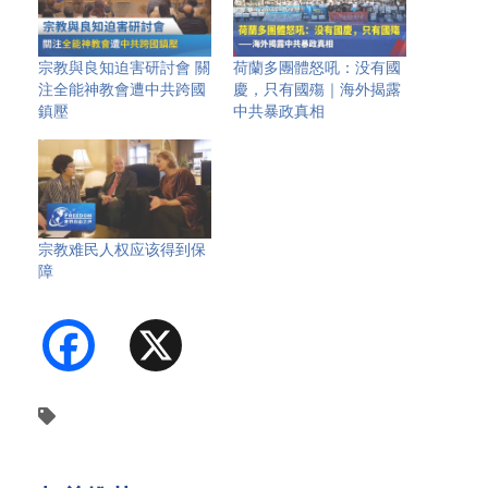
宗教與良知迫害研討會 關
荷蘭多團體怒吼：没有國
注全能神教會遭中共跨國
慶，只有國殤｜海外揭露
鎮壓
中共暴政真相
宗教难民人权应该得到保
障
Facebook
X