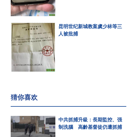
昆明世纪新城教案虞少林等三
人被批捕
猜你喜欢
中共抓捕升級：長期監控、强
制洗腦 高齡基督徒仍遭抓捕