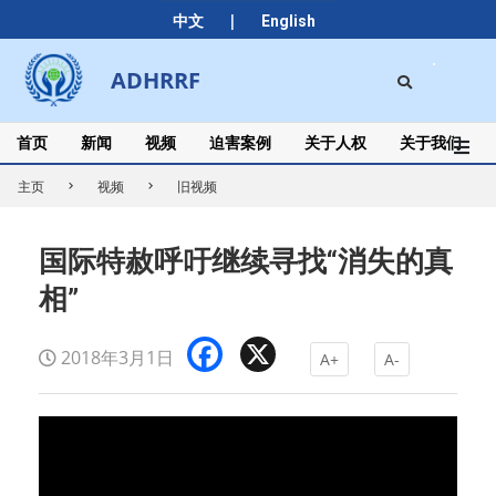
Skip
|
中文
English
to
content
Search
ADHRRF
Secondary
Navigation
Menu
首页
新闻
视频
迫害案例
关于人权
关于我们
主页
视频
旧视频
国际特赦呼吁继续寻找“消失的真
相”
Facebook
X
2018年3月1日
A+
A-