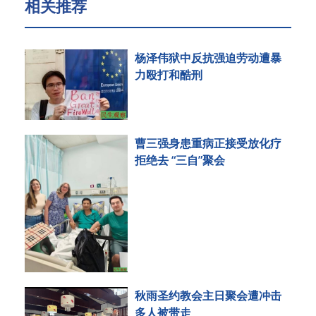
相关推荐
杨泽伟狱中反抗强迫劳动遭暴
力殴打和酷刑
曹三强身患重病正接受放化疗
拒绝去 “三自”聚会
秋雨圣约教会主日聚会遭冲击
多人被带走