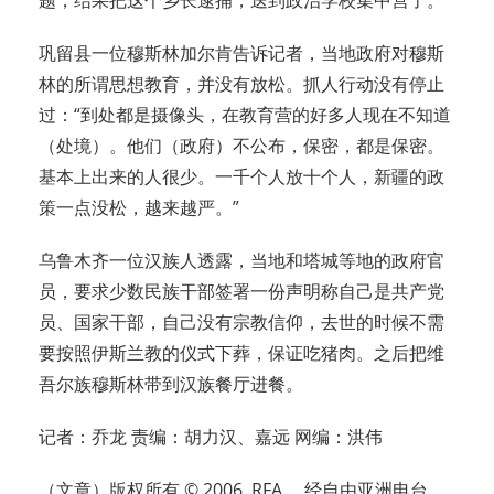
巩留县一位穆斯林加尔肯告诉记者，当地政府对穆斯
林的所谓思想教育，并没有放松。抓人行动没有停止
过：“到处都是摄像头，在教育营的好多人现在不知道
（处境）。他们（政府）不公布，保密，都是保密。
基本上出来的人很少。一千个人放十个人，新疆的政
策一点没松，越来越严。”
乌鲁木齐一位汉族人透露，当地和塔城等地的政府官
员，要求少数民族干部签署一份声明称自己是共产党
员、国家干部，自己没有宗教信仰，去世的时候不需
要按照伊斯兰教的仪式下葬，保证吃猪肉。之后把维
吾尔族穆斯林带到汉族餐厅进餐。
记者：乔龙 责编：胡力汉、嘉远 网编：洪伟
（文章）版权所有 © 2006, RFA。 经自由亚洲电台