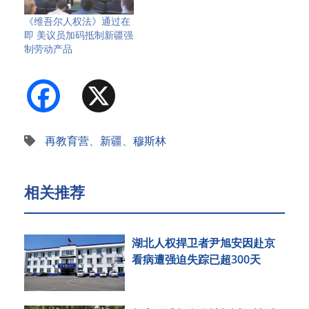
《维吾尔人权法》通过在
即 美议员加码抵制新疆强
制劳动产品
Facebook
X
再教育营
、
新疆
、
穆斯林
相关推荐
湖北人权捍卫者尹旭安因赴京
看病遭强迫失踪已超300天