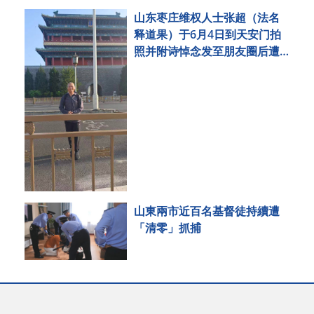
山东枣庄维权人士张超（法名
释道果）于6月4日到天安门拍
照并附诗悼念发至朋友圈后遭
刑事拘留
山東兩市近百名基督徒持續遭
「清零」抓捕