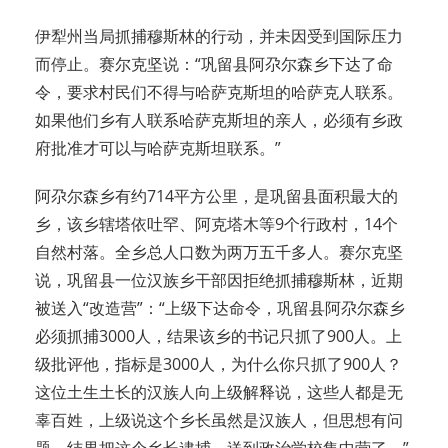
伊犁州当局抓捕穆斯林的行动，并未因受到国际压力
而停止。赛尔克坚说：“巩留县阿尕尔森乡下达了命
令，要求村民们不得与哈萨克斯坦的哈萨克人联系。
如果他们乡有人联系哈萨克斯坦的亲人，必须有乡政
府批准才可以与哈萨克斯坦联系。”
阿尕尔森乡有约714平方公里，是巩留县面积最大的
乡，该乡辖塔依吐罕、阿克塔木等9个行政村，14个
自然村落。全乡总人口数为两万五千多人。赛尔克坚
说，巩留县一位汉族乡干部因拒绝抓捕穆斯林，近期
被送入“改造营”：“上级下达命令，巩留县阿尕尔森乡
必须抓捕3000人，结果该乡的书记只抓了900人。上
级批评他，指标是3000人，为什么你只抓了900人？
这位土生土长的汉族人向上级解释说，这些人都是无
辜百姓，上级说这个乡长虽然是汉族人，但思想有问
题，结果把这个乡长逮捕，送到政治学校集中营了。”