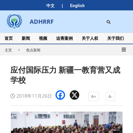
Skip
|
中文
English
to
content
Search
ADHRRF
Secondary
Navigation
Menu
首页
新闻
视频
迫害案例
关于人权
关于我们
主页
焦点新闻
应付国际压力 新疆一教育营又成
学校
Facebook
X
2018年11月26日
A+
A-