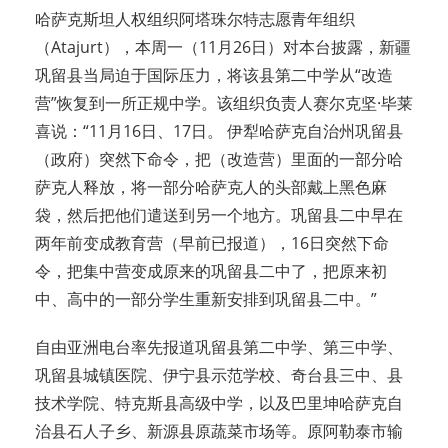
哈萨克斯坦人权组织阿塔珠尔特志愿青年组织
（Atajurt），本周一（11月26日）对本台披露，新疆
巩留县当局迫于国际压力，将该县第二中学从“改造
营”恢复到一所正规中学。该组织负责人赛尔克坚·毕莱
喜说：“11月16日、17日。 伊犁哈萨克自治州巩留县
（政府）突然下命令，把（改造营）里面的一部分哈
萨克人释放，将一部分哈萨克人的头部戴上黑色麻
袋，然后把他们遣送到另一个地方。巩留县二中早在
两年前变成教育营（早前已报道），16日突然下命
令，把集中营变成原来的巩留县二中了，把原来初
中、高中的一部分学生重新安排到巩留县二中。”
自由亚洲电台率先报道巩留县第二中学、第三中学、
巩留县城镇医院、伊宁县示范学校、奇台县三中、县
技术学院、特克斯县高级中学，以及巴里坤哈萨克自
治县石人子乡、新源县原蔬菜市场等。原阿勒泰市输