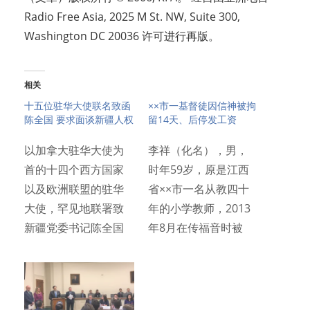
Radio Free Asia, 2025 M St. NW, Suite 300,
Washington DC 20036 许可进行再版。
相关
十五位驻华大使联名致函
××市一基督徒因信神被拘
陈全国 要求面谈新疆人权
留14天、后停发工资
以加拿大驻华大使为
李祥（化名），男，
首的十四个西方国家
时年59岁，原是江西
以及欧洲联盟的驻华
省××市一名从教四十
大使，罕见地联署致
年的小学教师，2013
新疆党委书记陈全国
年8月在传福音时被
信函，请求…
恶…