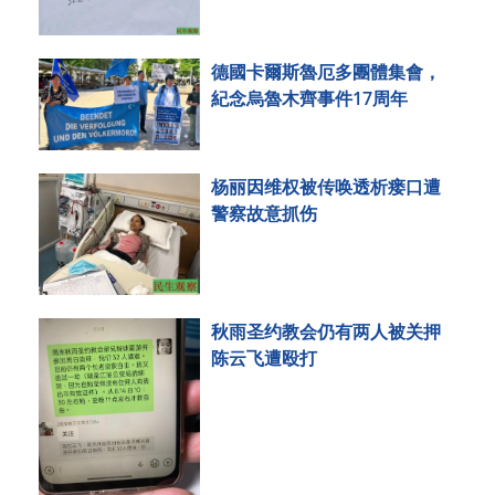
德國卡爾斯魯厄多團體集會，
紀念烏魯木齊事件17周年
杨丽因维权被传唤透析瘘口遭
警察故意抓伤
秋雨圣约教会仍有两人被关押
陈云飞遭殴打