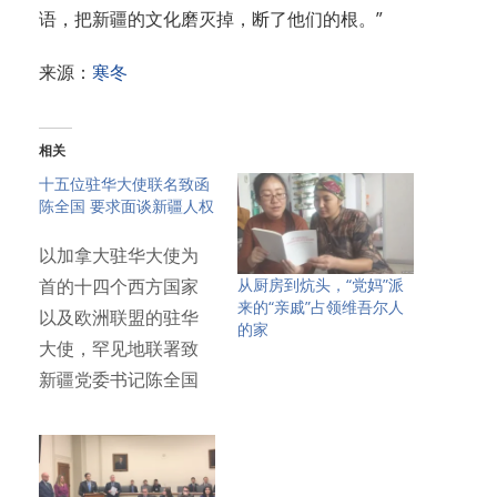
语，把新疆的文化磨灭掉，断了他们的根。”
来源：
寒冬
相关
十五位驻华大使联名致函
陈全国 要求面谈新疆人权
以加拿大驻华大使为
从厨房到炕头，“党妈”派
首的十四个西方国家
来的“亲戚”占领维吾尔人
以及欧洲联盟的驻华
的家
大使，罕见地联署致
新疆党委书记陈全国
信函，请求…