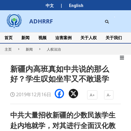
Skip
|
中文
English
to
content
Search
ADHRRF
Secondary
Navigation
Menu
首页
新闻
视频
迫害案例
关于人权
关于我们
主页
新闻
人权法治
新疆内高班真如中共说的那么
好？学生叹如坐牢又不敢退学
Facebook
X
2019年12月16日
A+
A-
中共大量招收新疆的少数民族学生
赴内地就学，对其进行全面汉化教