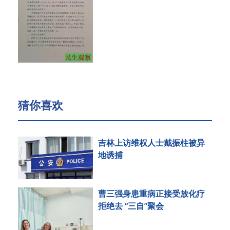
猜你喜欢
吉林上访维权人士戴振柱被异
地诱捕
曹三强身患重病正接受放化疗
拒绝去 “三自”聚会