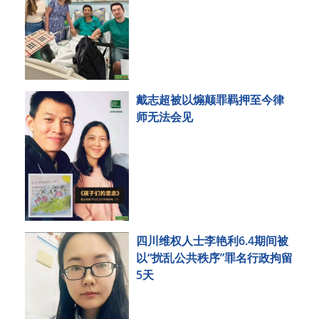
戴志超被以煽颠罪羁押至今律
师无法会见
四川维权人士李艳利6.4期间被
以“扰乱公共秩序”罪名行政拘留
5天