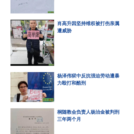
肖高升因坚持维权被打伤亲属
遭威胁
杨泽伟狱中反抗强迫劳动遭暴
力殴打和酷刑
桐随教会负责人杨治金被判刑
三年两个月