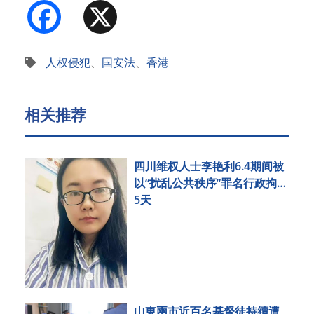
Facebook
X
人权侵犯
、
国安法
、
香港
相关推荐
四川维权人士李艳利6.4期间被
以“扰乱公共秩序”罪名行政拘留
5天
山東兩市近百名基督徒持續遭