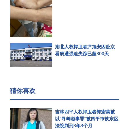
湖北人权捍卫者尹旭安因赴京
看病遭强迫失踪已超300天
猜你喜欢
吉林四平人权捍卫者郭宏英被
以“寻衅滋事罪”被四平市铁东区
法院判刑3年3个月