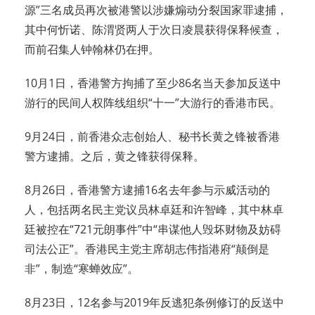
源”三名成员再次被港警以涉嫌煽动分裂国家罪逮捕，
其中何忻诺、陈渭贤两人于次日凌晨获得保释候查，
而前召集人钟翰林仍在押。
10月1日，香港警方拘捕了至少86名当天参加反送中
游行的民间人权阵线组织“十一”大游行的香港市民。
9月24日，前香港众志创始人、秘书长黄之锋被香港
警方逮捕。之后，黄之锋获得保释。
8月26日，香港警方逮捕16名去年参与示威活动的
人，包括两名民主党议员林卓廷和许智峰，其中林卓
廷被控在“721元朗事件”中“串谋他人毁坏财物及妨碍
司法公正”。香港民主党主席胡志伟指港府“颠倒是
非”，制造“寒蝉效应”。
8月23日，12名参与2019年反逃犯条例修订的反送中