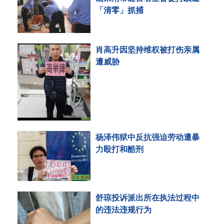
「清零」抓捕
肖高升因坚持维权被打伤亲属
遭威胁
杨泽伟狱中反抗强迫劳动遭暴
力殴打和酷刑
舒琼投诉派出所在执法过程中
的违法违规行为