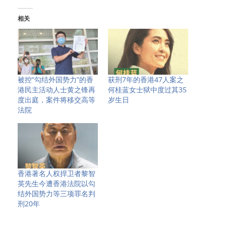
相关
被控“勾结外国势力”的香
获刑7年的香港47人案之
港民主活动人士黄之锋再
何桂蓝女士狱中度过其35
度出庭，案件将移交高等
岁生日
法院
香港著名人权捍卫者黎智
英先生今遭香港法院以勾
结外国势力等三项罪名判
刑20年