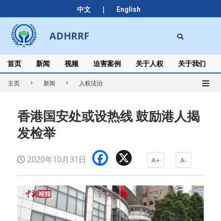
Skip
|
中文
English
to
content
Search
ADHRRF
Secondary
Navigation
Menu
首页
新闻
视频
迫害案例
关于人权
关于我们
主页
新闻
人权法治
香港国安处或设热线 鼓励港人揭
发检举
Facebook
X
2020年10月31日
A+
A-