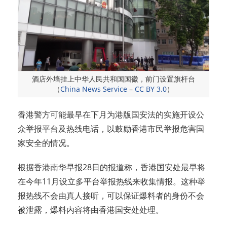
酒店外墙挂上中华人民共和国国徽，前门设置旗杆台
（
China News Service
–
CC BY 3.0
）
香港警方可能最早在下月为港版国安法的实施开设公
众举报平台及热线电话，以鼓励香港市民举报危害国
家安全的情况。
根据香港南华早报28日的报道称，香港国安处最早将
在今年11月设立多平台举报热线来收集情报。这种举
报热线不会由真人接听，可以保证爆料者的身份不会
被泄露，爆料内容将由香港国安处处理。