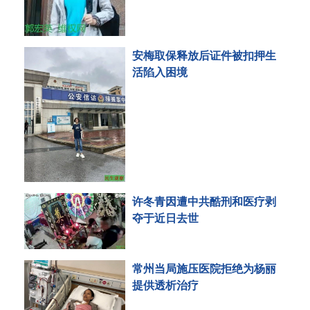
安梅取保释放后证件被扣押生
活陷入困境
许冬青因遭中共酷刑和医疗剥
夺于近日去世
常州当局施压医院拒绝为杨丽
提供透析治疗