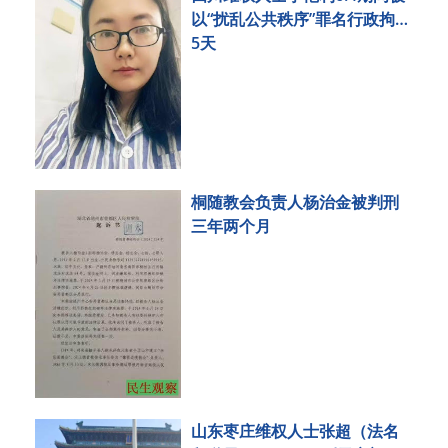
以“扰乱公共秩序”罪名行政拘留
5天
桐随教会负责人杨治金被判刑
三年两个月
山东枣庄维权人士张超（法名