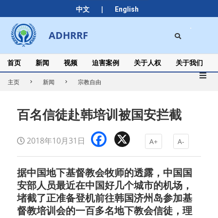
Skip
|
中文
English
to
content
Search
ADHRRF
Secondary
Navigation
Menu
首页
新闻
视频
迫害案例
关于人权
关于我们
主页
新闻
宗教自由
百名信徒赴韩培训被国安拦截
Facebook
X
2018年10月31日
A+
A-
据中国地下基督教会牧师的透露，中国国
安部人员最近在中国好几个城市的机场，
堵截了正准备登机前往韩国济州岛参加基
督教培训会的一百多名地下教会信徒，理