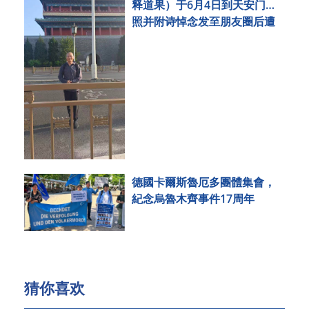
释道果）于6月4日到天安门拍
照并附诗悼念发至朋友圈后遭
刑事拘留
德國卡爾斯魯厄多團體集會，
紀念烏魯木齊事件17周年
猜你喜欢