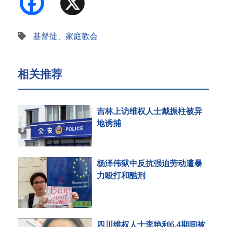
基督徒
、
家庭教会
相关推荐
吉林上访维权人士戴振柱被异
地诱捕
杨泽伟狱中反抗强迫劳动遭暴
力殴打和酷刑
四川维权人士李艳利6.4期间被