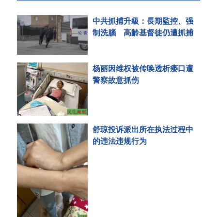
中共抓捕升級：長期監控、强
制洗腦 高齡基督徒仍遭抓捕
杨丽因维权被传唤透析瘘口遭
警察故意抓伤
舒琼投诉派出所在执法过程中
的违法违规行为