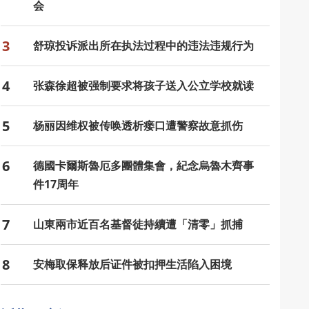
会
3
舒琼投诉派出所在执法过程中的违法违规行为
4
张森徐超被强制要求将孩子送入公立学校就读
5
杨丽因维权被传唤透析瘘口遭警察故意抓伤
6
德國卡爾斯魯厄多團體集會，紀念烏魯木齊事
件17周年
7
山東兩市近百名基督徒持續遭「清零」抓捕
8
安梅取保释放后证件被扣押生活陷入困境