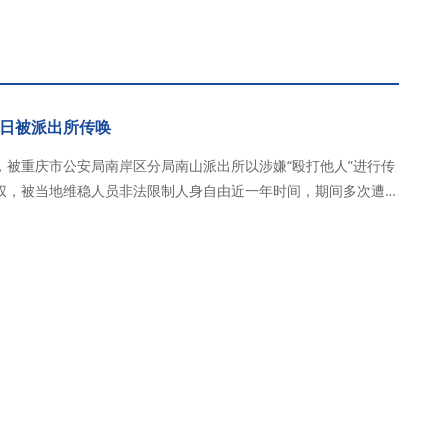
日被派出所传唤
，被重庆市公安局南岸区分局南山派出所以涉嫌“殴打他人”进行传
权，被当地维稳人员非法限制人身自由近一年时间，期间多次遭到
于2026年6月23日12时0…