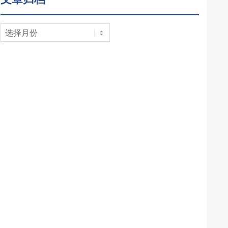
文
章
归
档