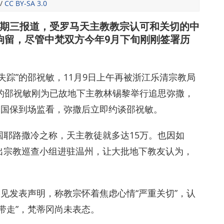
/
CC BY-SA 3.0
日星期三报道，受罗马天主教教宗认可和关切的中
拘留，尽管中梵双方今年9月下旬刚刚签署历
失踪”的邵祝敏，11月9日上午再被浙江乐清宗教局
的邵祝敏刚为已故地下主教林锡黎举行追思弥撒，
和国保到场监看，弥撒后立即约谈邵祝敏。
国耶路撒冷之称，天主教徒就多达15万。也因如
出宗教巡查小组进驻温州，让大批地下教友认为，
。
罕见发表声明，称教宗怀着焦虑心情“严重关切”，认
带走”，梵蒂冈尚未表态。