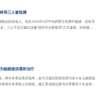
林等三人被批捕
教会的传道人。他在2026年4月中旬的警方突袭中被捕，还有另
走，三人于近日被以涉嫌“组织非法聚集罪”正式逮捕，目前被羁
皈依基
道人后，他长期致力于在当地吸…
为杨丽提供透析治疗
线，将许冬青迫害至临终，如今又施压医院拒绝为其小女儿杨丽提
和母亲许冬青因上访维权，被江苏省政法委书记李耀光下令迫害，
局局长于贵平和下属国保主导实施，长期对杨丽和母亲许冬青进行
致许冬青恶性脑肿瘤因病情被隐瞒失去救治…