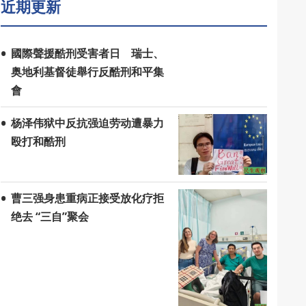
近期更新
國際聲援酷刑受害者日 瑞士、
奥地利基督徒舉行反酷刑和平集
會
杨泽伟狱中反抗强迫劳动遭暴力
殴打和酷刑
曹三强身患重病正接受放化疗拒
绝去 “三自”聚会