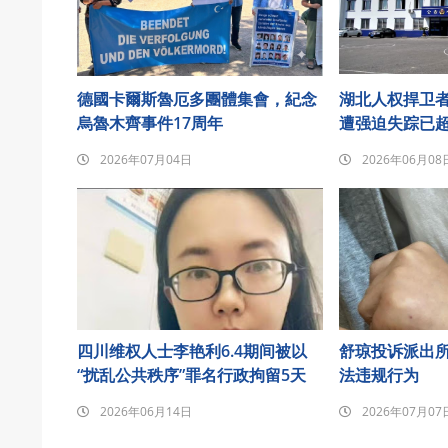
德國卡爾斯魯厄多團體集會，紀念
湖北人权捍卫
烏魯木齊事件17周年
遭强迫失踪已超
2026年07月04日
2026年06月08
四川维权人士李艳利6.4期间被以
舒琼投诉派出
“扰乱公共秩序”罪名行政拘留5天
法违规行为
2026年06月14日
2026年07月07