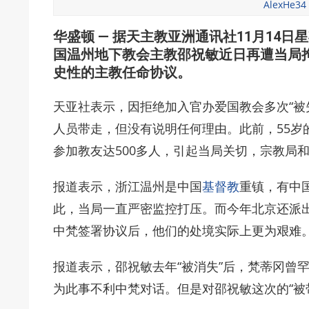
AlexHe34
华盛顿 — 据天主教亚洲通讯社11月14
国温州地下教会主教邵祝敏近日再遭当局
史性的主教任命协议。
天亚社表示，因拒绝加入官办爱国教会多次“被
人员带走，但没有说明任何理由。此前，55岁
参加教友达500多人，引起当局关切，宗教局
报道表示，浙江温州是中国
基督教
重镇，有中
此，当局一直严密监控打压。而今年北京还派
中梵签署协议后，他们的处境实际上更为艰难
报道表示，邵祝敏去年“被消失”后，梵蒂冈曾
为此事不利中梵对话。但是对邵祝敏这次的“被