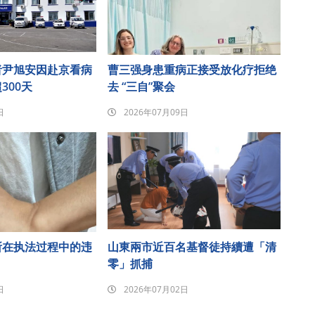
者尹旭安因赴京看病
曹三强身患重病正接受放化疗拒绝
300天
去 “三自”聚会
日
2026年07月09日
所在执法过程中的违
山東兩市近百名基督徒持續遭「清
零」抓捕
日
2026年07月02日