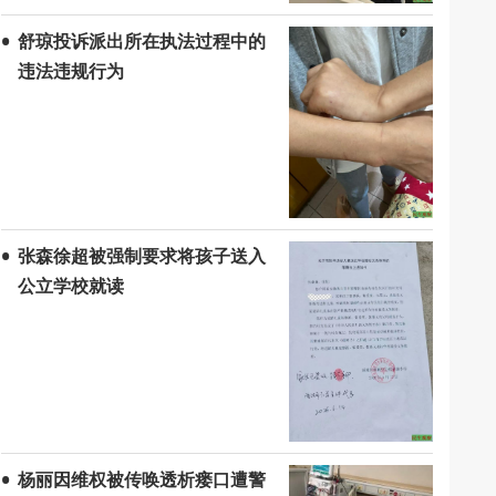
舒琼投诉派出所在执法过程中的
违法违规行为
张森徐超被强制要求将孩子送入
公立学校就读
杨丽因维权被传唤透析瘘口遭警