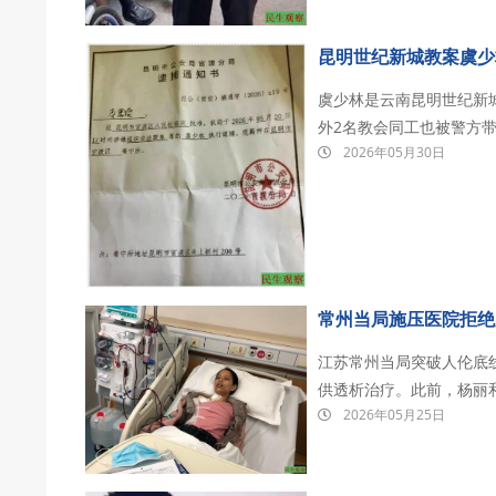
昆明世纪新城教案虞少
虞少林是云南昆明世纪新城
外2名教会同工也被警方带
2026年05月30日
押在昆明市官渡区看守所。 虞少林，现年52岁。早年曾沉溺夜总会并染上毒瘾，后
督教并成功戒毒。成为传
常州当局施压医院拒绝
江苏常州当局突破人伦底
供透析治疗。此前，杨丽
2026年05月25日
常州市政法委书记兼公安
拘押酷刑和医疗剥夺，导