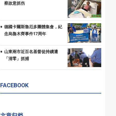
察故意抓伤
德國卡爾斯魯厄多團體集會，紀
念烏魯木齊事件17周年
山東兩市近百名基督徒持續遭
「清零」抓捕
FACEBOOK
文章归档