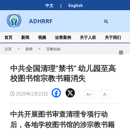
Skip
|
中文
English
to
content
Search
ADHRRF
Secondary
Navigation
Menu
首页
新闻
视频
迫害案例
关于人权
关于我们
主页
新闻
宗教自由
中共全国清理“禁书” 幼儿园至高
校图书馆宗教书籍消失
Facebook
X
2020年2月23日
A+
A-
中共开展图书审查清理专项行动
后，各地学校图书馆的涉宗教书籍