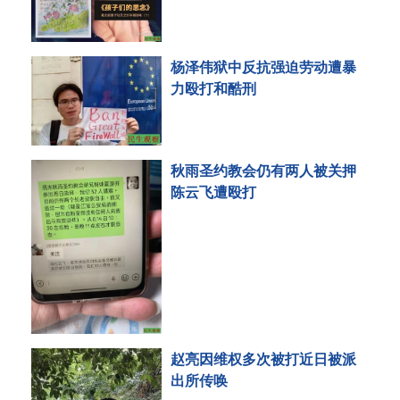
杨泽伟狱中反抗强迫劳动遭暴
力殴打和酷刑
秋雨圣约教会仍有两人被关押
陈云飞遭殴打
赵亮因维权多次被打近日被派
出所传唤