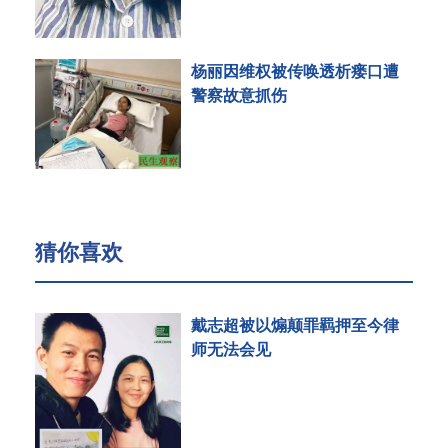
杨丽因维权被传唤透析瘘口遭
警察故意抓伤
猜你喜欢
戴志超被以煽颠罪羁押至今律
师无法会见