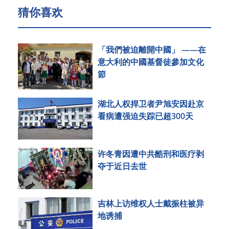
猜你喜欢
「我們被迫離開中國」 ——在
意大利的中國基督徒參加文化
節
湖北人权捍卫者尹旭安因赴京
看病遭强迫失踪已超300天
许冬青因遭中共酷刑和医疗剥
夺于近日去世
吉林上访维权人士戴振柱被异
地诱捕