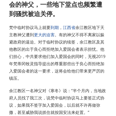
会的神父，一些地下堂点也频繁遭
到骚扰被迫关停。
梵中临时协议马上就要
到期
，
江西省
余江教区地下天
主教神父遭到
更大的迫害
。有的神父不得不离家以躲
避政府的逼迫。对于临时协议的续签，余江教区及其
他教区的出于良心而拒绝加入爱国会者表示担忧。他
们担心，中共要求他们加入爱国会的同时，无视2019
年梵蒂冈牧灵指导提出的尊重那些出于良心而拒绝加
入爱国会者的这一要求，这将会给他们带来更严厉的
镇压。
余江教区一名神父对《寒冬》说：“半个月内，当地政
府人员找了我三次，说梵中临时协议马上要签正式协
议，如果我不签字加入爱国会，以后就不许再做弥
撒，甚至威胁我说抓住就按国安法来处置。”