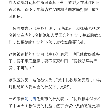
府人员就赶到其住所追查其下落，并派人在其住所附
近监视、巡逻，拿着该神父的相片向村民打探，欲将
其抓捕。
一位教友告诉《寒冬》说，当地政府计划抓捕包括这
名神父在内的8名拒绝加入爱国会的神父，并威胁教友
们，如果隐瞒神父的下落，就按窝藏罪论处。
这位被追捕的神父向《寒冬》表示，他已经做好准备
了，要不牢底坐穿，要不回家种田，“要我朝拜共产
党，不可能！”
该教区的另一名信徒认为，“梵中协议续签完后，中共
对拒绝加入爱国会的神父下手更狠”。
一名来自
河北省
沧州市的神父表示，“协议根本保护不
了中国天主教信徒的利益，签了协议中共的逼迫更加