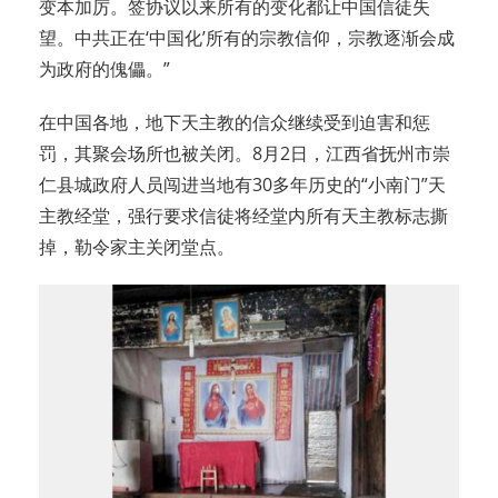
变本加厉。签协议以来所有的变化都让中国信徒失
望。中共正在‘中国化’所有的宗教信仰，宗教逐渐会成
为政府的傀儡。”
在中国各地，地下天主教的信众继续受到迫害和惩
罚，其聚会场所也被关闭。8月2日，江西省抚州市崇
仁县城政府人员闯进当地有30多年历史的“小南门”天
主教经堂，强行要求信徒将经堂内所有天主教标志撕
掉，勒令家主关闭堂点。