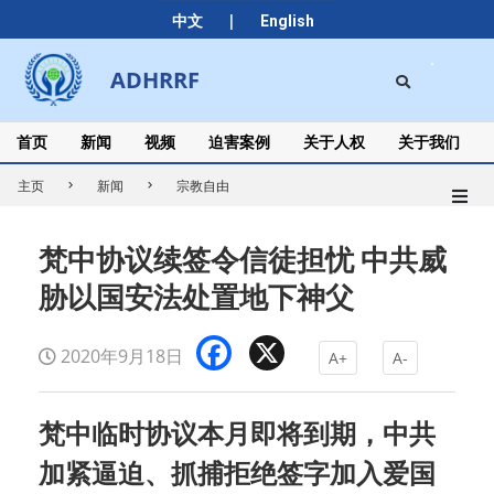
Skip
|
中文
English
to
content
Search
ADHRRF
Secondary
Navigation
Menu
首页
新闻
视频
迫害案例
关于人权
关于我们
主页
新闻
宗教自由
梵中协议续签令信徒担忧 中共威
胁以国安法处置地下神父
Facebook
X
2020年9月18日
A+
A-
梵中临时协议本月即将到期，中共
加紧逼迫、抓捕拒绝签字加入爱国