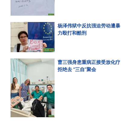
杨泽伟狱中反抗强迫劳动遭暴
力殴打和酷刑
曹三强身患重病正接受放化疗
拒绝去 “三自”聚会