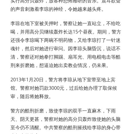
实行高分贝轰炸，放各种恐怖难听的音乐。震耳欲聋
的声音刺激着李琼的神经，令她越来越头疼。
李琼在地下室被关押时，警察让她一直站立，不给吃
喝，并用高分贝继续轰炸长达15个昼夜。期间，警方
还强令李琼喝下两碗不明药物，又给李琼打了一针迷
魂针，然后对她进行审问。因李琼头脑昏沉，说话不
清，警察还对她拳打脚踢、扇耳光、用电棍电击等酷
刑来折磨她，想逼迫她出卖教会情况，仍未果。
2013年1月20日，警方将李琼从地下室带至地上宾
馆。警察对她罚款3000元，过后给她办理了取保候
审，随后将她释放。
警方的酷刑折磨，致使李琼的双手一直麻木，下雨
天、阴天更甚，警察对她的高分贝轰炸致使她的头脑
至今仍不清醒。中共警察的酷刑摧残给李琼的身心带