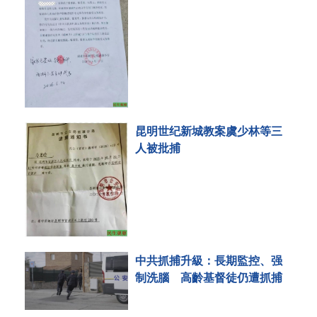
昆明世纪新城教案虞少林等三
人被批捕
中共抓捕升級：長期監控、强
制洗腦 高齡基督徒仍遭抓捕