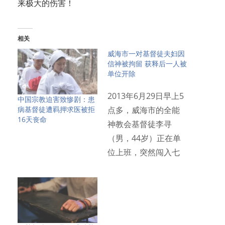
来极大的伤害！
相关
威海市⼀对基督徒夫妇因
信神被拘留 获释后⼀⼈被
单位开除
2013年6⽉29⽇早上5
中国宗教迫害致惨剧：患
病基督徒遭羁押求医被拒
点多，威海市的全能
16天丧命
神教会基督徒李寻
（男，44岁）正在单
位上班，突然闯⼊七
名…