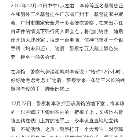
2012年12月21日中午1点左右，李琼等五名基督徒正
在和另外三名基督徒在广东省广州市一基督徒家中聚
会。广州市国家安全局十多名便衣警察，在未出示任
何证件的情况下强行闯入聚会点，将他们铐住，随后
便开始大肆抄家，搜走一台电脑、信神书籍和一个银
手镯（均未归还）。随后，警察给五人戴上黑色头
套，押至一商务会馆。
在宾馆，警察气势汹汹地对李琼说：“给你12个小时，
好好地考虑考虑！”之后，警察拿来一条近三米长的铁
链将李琼的手、脚全部铐上。
12月22日，警察将李琼押至该宾馆的地下室，将李琼
的一只脚镣取下锁到室内的一把椅子上，又将她右臂
拉直铐在铁门上方的拴手上，令李琼直直地站立铐
着，不能活动。之后，警察打开一个大音响，对李琼