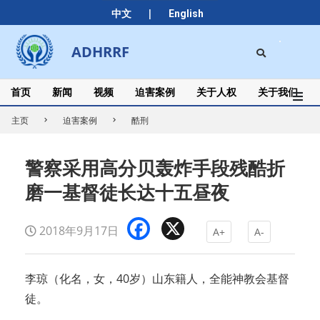
Skip
|
中文
English
to
content
Search
ADHRRF
Secondary
Navigation
Menu
首页
新闻
视频
迫害案例
关于人权
关于我们
主页
迫害案例
酷刑
警察采用高分贝轰炸手段残酷折
磨一基督徒长达十五昼夜
Facebook
X
2018年9月17日
A+
A-
李琼（化名，女，40岁）山东籍人，全能神教会基督
徒。