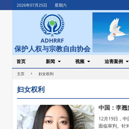
Skip
2026年07月25日
星期六
to
content
ADHRRF
保护人权与宗教自由协会
Secondary
首页
新闻
视频
迫害案例
Navigation
主页
妇女权利
Menu
妇女权利
中国：李翘
12月19日，
面临审判。针对