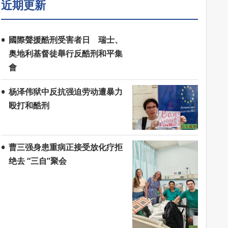
近期更新
國際聲援酷刑受害者日 瑞士、
奥地利基督徒舉行反酷刑和平集
會
杨泽伟狱中反抗强迫劳动遭暴力
殴打和酷刑
曹三强身患重病正接受放化疗拒
绝去 “三自”聚会