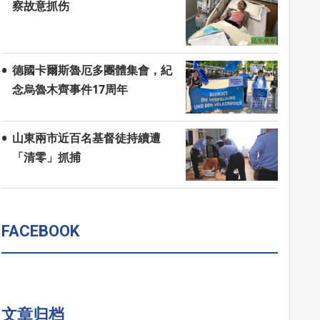
察故意抓伤
德國卡爾斯魯厄多團體集會，紀
念烏魯木齊事件17周年
山東兩市近百名基督徒持續遭
「清零」抓捕
FACEBOOK
文章归档