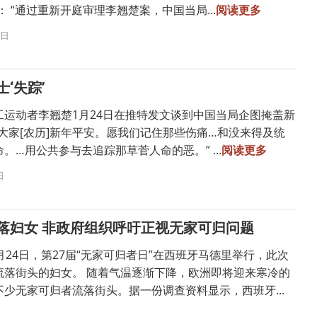
示： “通过重新开庭审理李翘楚案，中国当局...
阅读更多
3日
‘失踪’
工运动者李翘楚1月24日在推特发文谈到中国当局企图掩盖新
大家[农历]新年平安。愿我们记住那些伤痛…和没来得及统
。…用公共参与去追踪那草菅人命的恶。” ...
阅读更多
日
落妇女 非政府组织呼吁正视无家可归问题
月24日，第27届“无家可归者日”在西班牙马德里举行，此次
流落街头的妇女。 随着气温逐渐下降，欧洲即将迎来寒冷的
少无家可归者流落街头。据一份调查资料显示，西班牙...