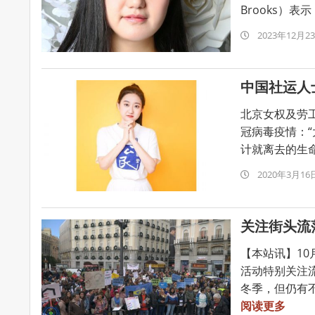
Brooks）表
2023-
2023年12月2
12-
23
中国社运人士
北京女权及劳
冠病毒疫情：“
计就离去的生命
2020-
2020年3月16
03-
16
关注街头流
【本站讯】10
活动特别关注
冬季，但仍有不
阅读更多