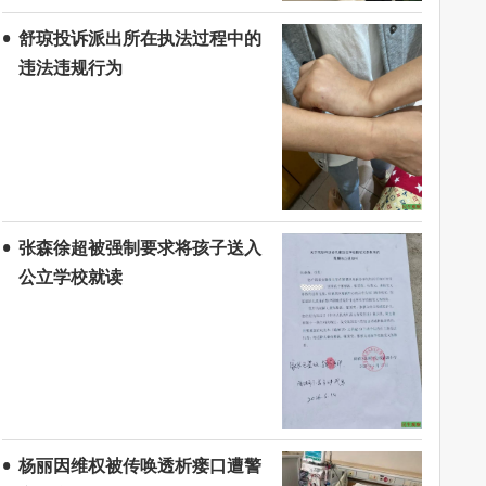
舒琼投诉派出所在执法过程中的
违法违规行为
张森徐超被强制要求将孩子送入
公立学校就读
杨丽因维权被传唤透析瘘口遭警