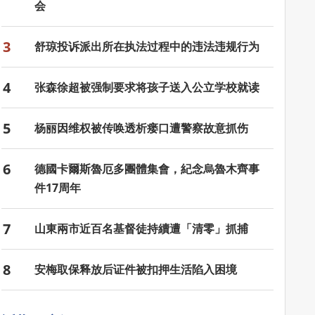
会
3
舒琼投诉派出所在执法过程中的违法违规行为
4
张森徐超被强制要求将孩子送入公立学校就读
5
杨丽因维权被传唤透析瘘口遭警察故意抓伤
6
德國卡爾斯魯厄多團體集會，紀念烏魯木齊事
件17周年
7
山東兩市近百名基督徒持續遭「清零」抓捕
8
安梅取保释放后证件被扣押生活陷入困境