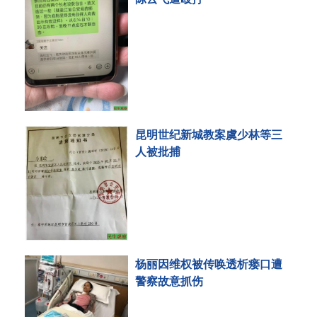
昆明世纪新城教案虞少林等三
人被批捕
杨丽因维权被传唤透析瘘口遭
警察故意抓伤