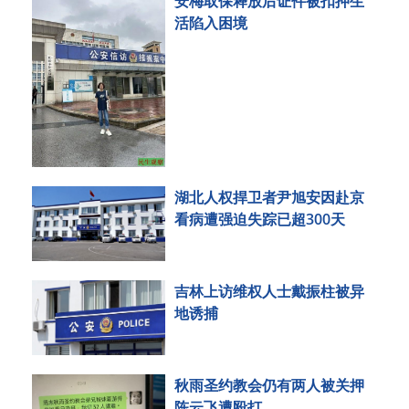
安梅取保释放后证件被扣押生
活陷入困境
湖北人权捍卫者尹旭安因赴京
看病遭强迫失踪已超300天
吉林上访维权人士戴振柱被异
地诱捕
秋雨圣约教会仍有两人被关押
陈云飞遭殴打