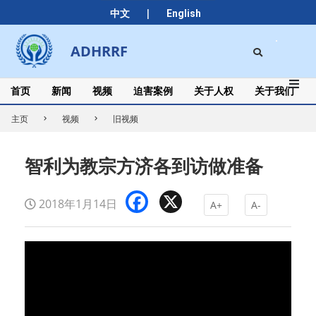
Skip
|
中文
English
to
content
Search
ADHRRF
Secondary
Navigation
Menu
首页
新闻
视频
迫害案例
关于人权
关于我们
主页
视频
旧视频
智利为教宗方济各到访做准备
Facebook
X
2018年1月14日
A+
A-