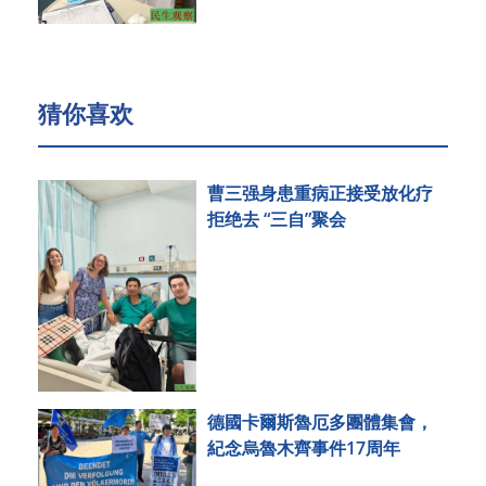
猜你喜欢
曹三强身患重病正接受放化疗
拒绝去 “三自”聚会
德國卡爾斯魯厄多團體集會，
紀念烏魯木齊事件17周年