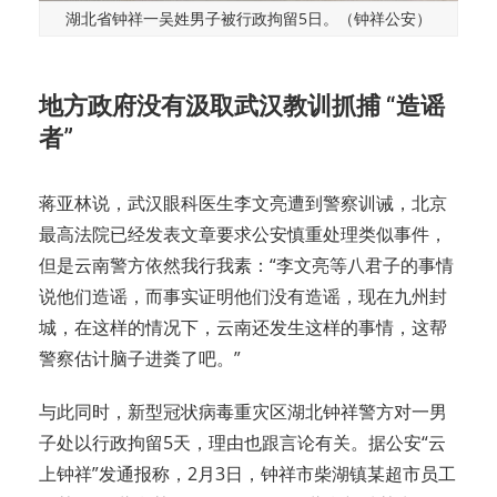
湖北省钟祥一吴姓男子被行政拘留5日。（钟祥公安）
地方政府没有汲取武汉教训抓捕 “造谣
者”
蒋亚林说，武汉眼科医生李文亮遭到警察训诫，北京
最高法院已经发表文章要求公安慎重处理类似事件，
但是云南警方依然我行我素：“李文亮等八君子的事情
说他们造谣，而事实证明他们没有造谣，现在九州封
城，在这样的情况下，云南还发生这样的事情，这帮
警察估计脑子进粪了吧。”
与此同时，新型冠状病毒重灾区湖北钟祥警方对一男
子处以行政拘留5天，理由也跟言论有关。据公安“云
上钟祥”发通报称，2月3日，钟祥市柴湖镇某超市员工