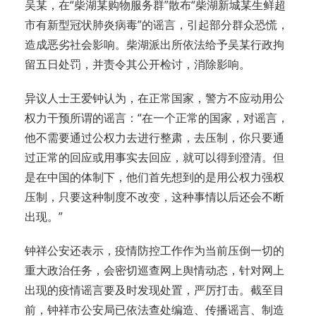
吴某，在“柴湖某购物服务群”散布“柴湖新城某生鲜超
市有新型冠状肺炎病毒”的谣言，引起部分群众恐慌，
造成恶劣社会影响。柴湖派出所依法给予吴某行政拘
留五日处罚，并责令其公开检讨，消除影响。
异议人士王爱钟认为，在正常国家，警方不应动用公
权力干预所谓的谣言：“在一个正常的国家，对谣言，
他不需要通过公权力去进行整肃，去压制，你只要通
过正常的回应或用事实去回应，就可以得到澄清。但
是在中国的体制下，他们首先想到的是用公权力强权
压制，只要这种制度不改变，这种事情以后还会不断
出现。”
钟祥公安还表示，疫情防控工作作为当前压倒一切的
重大政治任务，会密切巡查网上舆情动态，针对网上
出现的疫情谣言要及时发现处置，严厉打击。截至目
前，钟祥市公安局已依法查处编造、传播谣言、制造