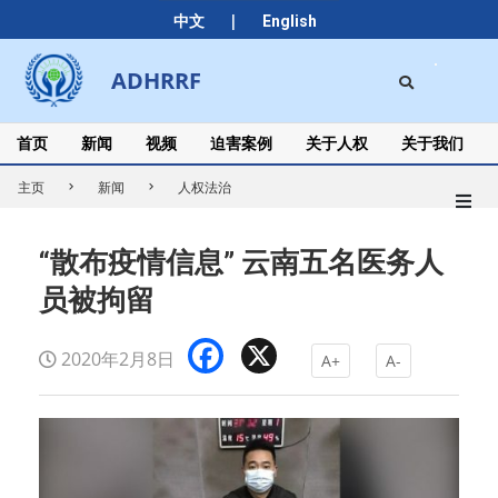
Skip
|
中文
English
to
content
Search
ADHRRF
Secondary
Navigation
Menu
首页
新闻
视频
迫害案例
关于人权
关于我们
主页
新闻
人权法治
“散布疫情信息” 云南五名医务人
员被拘留
Facebook
X
2020年2月8日
A+
A-