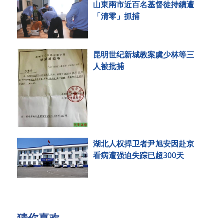
山東兩市近百名基督徒持續遭
「清零」抓捕
昆明世纪新城教案虞少林等三
人被批捕
湖北人权捍卫者尹旭安因赴京
看病遭强迫失踪已超300天