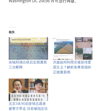
Washington DC 20036 许可进行再版。
相关
余钱刑满出狱后近期遭第
共媒如何利用灾难宣传爱
三次断网
国主义？解析丧事喜报的
正能量新闻
北京3名90后疫情志愿者
被警方带走 目前被指定住