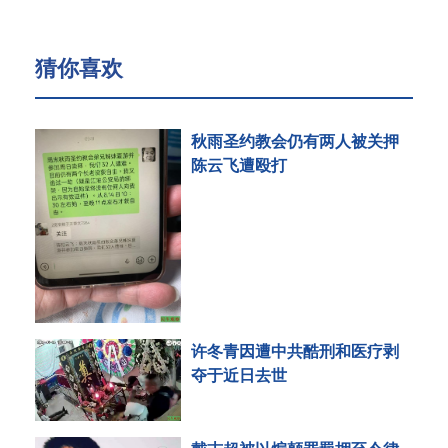
猜你喜欢
秋雨圣约教会仍有两人被关押
陈云飞遭殴打
许冬青因遭中共酷刑和医疗剥
夺于近日去世