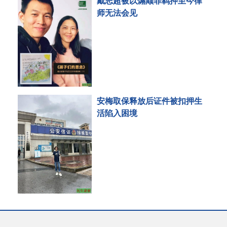
戴志超被以煽颠罪羁押至今律
师无法会见
安梅取保释放后证件被扣押生
活陷入困境