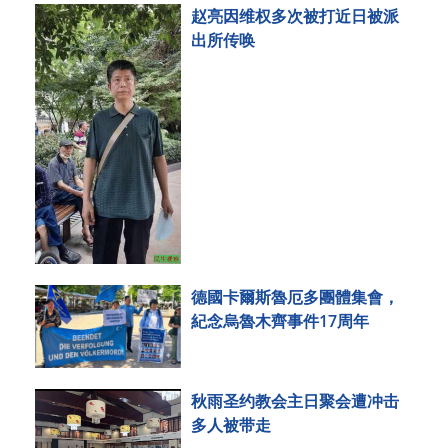
赵亮因维权多次被打近日被派
出所传唤
德國卡爾斯魯厄多團體集會，
紀念烏魯木齊事件17周年
秋雨圣约教会主日聚会遭冲击
多人被带走