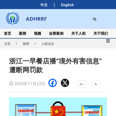
Skip
|
中文
English
to
content
Search
ADHRRF
Secondary
Navigation
Menu
首页
新闻
视频
迫害案例
关于人权
关于我们
主页
新闻
人权法治
浙江一早餐店播“境外有害信息”
遭断网罚款
Facebook
X
2020年11月22日
A+
A-