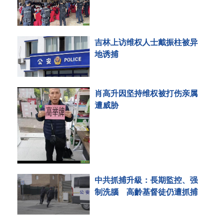
吉林上访维权人士戴振柱被异
地诱捕
肖高升因坚持维权被打伤亲属
遭威胁
中共抓捕升級：長期監控、强
制洗腦 高齡基督徒仍遭抓捕