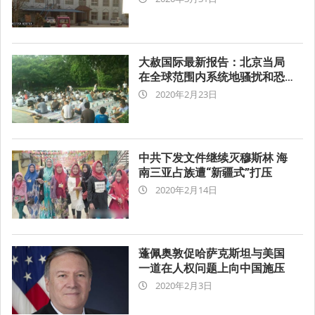
03-
31
大赦国际最新报告：北京当局
在全球范围内系统地骚扰和恐
2020-
吓维吾尔人
2020年2月23日
02-
23
中共下发文件继续灭穆斯林 海
南三亚占族遭“新疆式”打压
2020-
2020年2月14日
02-
14
蓬佩奥敦促哈萨克斯坦与美国
一道在人权问题上向中国施压
2020-
2020年2月3日
02-