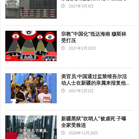
2021-
2021年3月3日
03-
03
宗教“中国化”抵达海南 穆斯林
受打压
2021-
2021年2月20日
02-
20
美官员:中国通过监禁维吾尔活
动人士在新疆的亲属来报复他
2021-
们
2021年2月2日
02-
02
新疆黑狱“吹哨人”被虐死 子曝
全家受株连
2020-
2020年12月28日