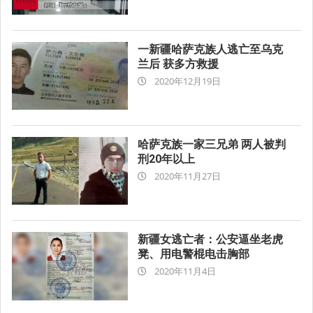
12-
28
一新疆哈萨克族人逃亡至乌克
兰后 获多方救援
2020-
2020年12月19日
12-
19
哈萨克族一家三兄弟 两人被判
刑20年以上
2020-
2020年11月27日
11-
27
新疆女逃亡者：公安逼坐老虎
凳、用电警棍电击胸部
2020-
2020年11月4日
11-
04