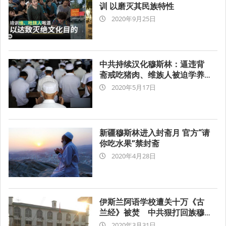
训 以磨灭其民族特性
2020-
2020年9月25日
09-
25
中共持续汉化穆斯林：逼违背
斋戒吃猪肉、维族人被迫学养
2020-
猪
2020年5月17日
05-
17
新疆穆斯林进入封斋月 官方“请
你吃水果”禁封斋
2020-
2020年4月28日
04-
28
伊斯兰阿语学校遭关十万《古
兰经》被焚 中共狠打回族穆
2020-
斯林
2020年3月31日