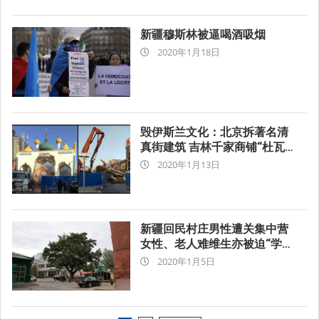
03
新疆穆斯林被逼喝酒吸烟
2020-
2020年1月18日
01-
18
毁伊斯兰文化：北京拆著名清
真街建筑 吉林千家商铺“杜瓦”
2020-
消失
2020年1月13日
01-
13
新疆回民村庄男性遭关集中营
女性、老人难维生亦被迫“学
2020-
习”
2020年1月5日
01-
05