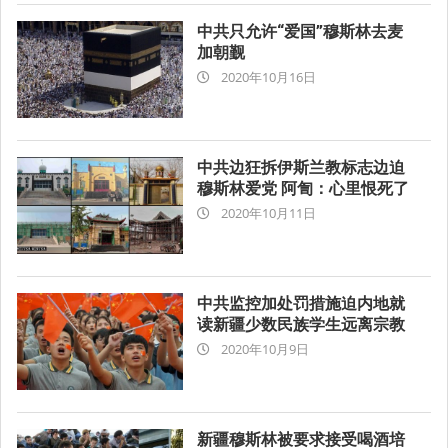
中共只允许“爱国”穆斯林去麦
加朝觐
2020-
2020年10月16日
10-
16
中共边狂拆伊斯兰教标志边迫
穆斯林爱党 阿訇：心里恨死了
2020-
2020年10月11日
10-
11
中共监控加处罚措施迫内地就
读新疆少数民族学生远离宗教
2020-
2020年10月9日
10-
09
新疆穆斯林被要求接受喝酒培