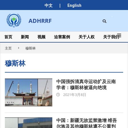
Skip
|
中文
English
to
content
Search
ADHRRF
Secondary
Navigation
Menu
首页
新闻
视频
迫害案例
关于人权
关于我们
主页
穆斯林
穆斯林
中国强拆清真寺运动扩及云南
学者：穆斯林被逼向绝境
2021-
2021年3月8日
03-
08
中国：新疆无故监禁激增 维吾
尔族及其他穆斯林遭不公重判