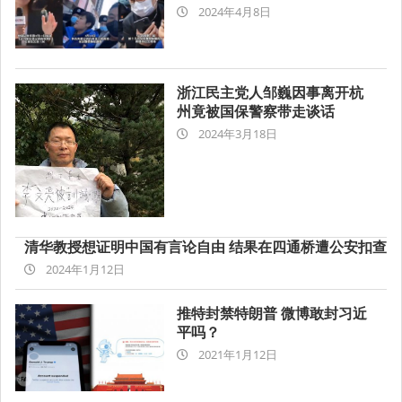
2024-
2024年4月8日
04-
08
浙江民主党人邹巍因事离开杭
州竟被国保警察带走谈话
2024-
2024年3月18日
03-
18
清华教授想证明中国有言论自由 结果在四通桥遭公安扣查
2024-
2024年1月12日
01-
12
推特封禁特朗普 微博敢封习近
平吗？
2021-
2021年1月12日
01-
12