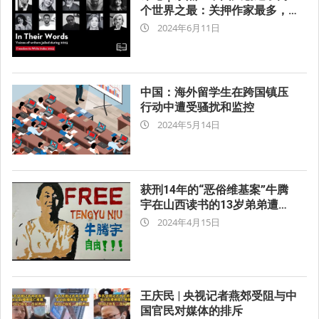
个世界之最：关押作家最多，
2024-
关押记者也最多
2024年6月11日
06-
11
中国：海外留学生在跨国镇压
行动中遭受骚扰和监控
2024-
2024年5月14日
05-
14
获刑14年的“恶俗维基案”牛腾
宇在山西读书的13岁弟弟遭不
2024-
明身份人尾随
2024年4月15日
04-
15
王庆民 | 央视记者燕郊受阻与中
国官民对媒体的排斥