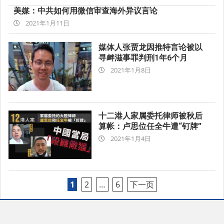
美媒：中共如何用微信审查海外异议言论
2021-
2021年1月11日
01-
11
媒体人张贾龙因推特言论被以
寻衅滋事罪判刑1年6个月
2021-
2021年1月8日
01-
08
十二港人家属委托律师被秋后
算帐：卢思位任全牛遭“钉牌”
2021-
2021年1月4日
01-
04
文
1
2
…
6
下一页
章
分