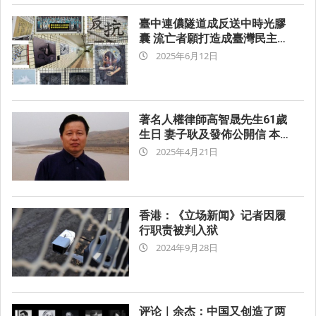
臺中連儂隧道成反送中時光膠
囊 流亡者願打造成臺灣民主景
2025-
點
2025年6月12日
06-
12
著名人權律師高智晟先生61歲
生日 妻子耿及發佈公開信 本網
2025-
強烈要求中共當局立即還高智
2025年4月21日
晟以自由 強烈呼籲各民主國家
04-
政府、國際社會為高智晟先生
21
的自由而行動
香港：《立场新闻》记者因履
行职责被判入狱
2024-
2024年9月28日
09-
28
评论｜余杰：中国又创造了两