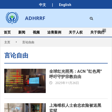
Skip
|
中文
English
to
content
Search
ADHRRF
Secondary
Navigation
Menu
首页
新闻
视频
迫害案例
关于人权
关于我们
主页
言论自由
言论自由
全球红光照亮：ACN “红色周”
呼吁守护宗教自由
2025-
2025年11月26日
11-
26
上海维权人士俞忠欢险被送黑
监狱