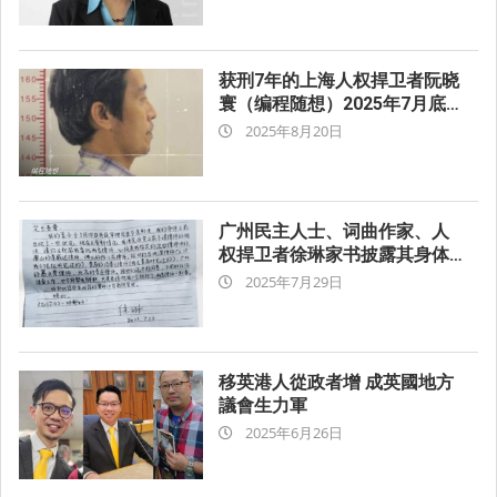
09-
10
获刑7年的上海人权捍卫者阮晓
寰（编程随想）2025年7月底
2025-
从看守所转监至上海提篮桥监
2025年8月20日
狱
08-
20
广州民主人士、词曲作家、人
权捍卫者徐琳家书披露其身体
2025-
状况堪忧 希望委托其指定律师
2025年7月29日
前往探视
07-
29
移英港人從政者增 成英國地方
議會生力軍
2025-
2025年6月26日
06-
26