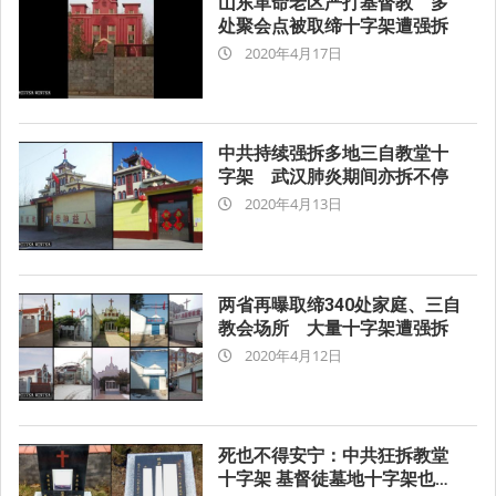
山东革命老区严打基督教 多
处聚会点被取缔十字架遭强拆
2020-
2020年4月17日
04-
17
中共持续强拆多地三自教堂十
字架 武汉肺炎期间亦拆不停
2020-
2020年4月13日
04-
13
两省再曝取缔340处家庭、三自
教会场所 大量十字架遭强拆
2020-
2020年4月12日
04-
12
死也不得安宁：中共狂拆教堂
十字架 基督徒墓地十字架也清