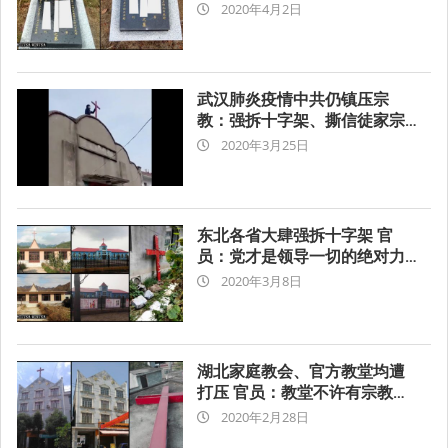
2020-
除
2020年4月2日
04-
02
武汉肺炎疫情中共仍镇压宗
教：强拆十字架、撕信徒家宗
2020-
教对联
2020年3月25日
03-
25
东北各省大肆强拆十字架 官
员：党才是领导一切的绝对力
2020-
量
2020年3月8日
03-
08
湖北家庭教会、官方教堂均遭
打压 官员：教堂不许有宗教标
2020-
志
2020年2月28日
02-