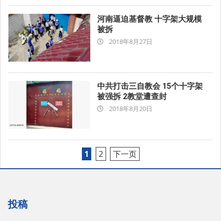
河南逼迫基督教 十字架大规模
被拆
2018-
2018年8月27日
08-
27
中共打击三自教会 15个十字架
被强拆 2教堂遭查封
2018-
2018年8月20日
08-
20
文
1
2
下一页
章
分
页
投稿