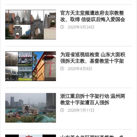
官方天主堂频遭政府去宗教整
改、取缔 信徒叹后悔入爱国会
2020-
2020年9月24日
09-
24
为迎省巡视组检查 山东大面积
强拆天主教、基督教堂十字架
2020-
2020年8月8日
08-
08
浙江重启拆十字架行动 温州两
教堂十字架遭百人强拆
2020-
2020年7月11日
07-
11