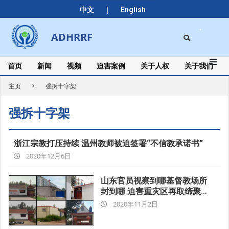
Skip
|
中文
English
to
content
Search
ADHRRF
Secondary
Navigation
Menu
首页
新闻
视频
迫害案例
关于人权
关于我们
主页
强拆十字架
强拆十字架
浙江宗教打压持续 温州教师被迫签署“不信教承诺书”
2020-
2020年12月6日
12-
06
山东官员视察到哪基督教场所
封到哪 迫害重灾区再取缔聚会
2020-
点
2020年11月2日
11-
02