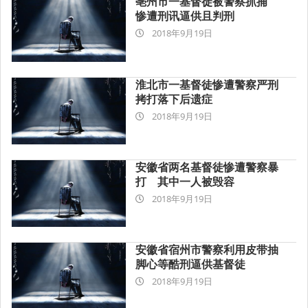
亳州市一基督徒被警察抓捕
惨遭刑讯逼供且判刑
2018-
2018年9月19日
09-
19
淮北市一基督徒惨遭警察严刑
拷打落下后遗症
2018-
2018年9月19日
09-
19
安徽省两名基督徒惨遭警察暴
打 其中一人被毁容
2018-
2018年9月19日
09-
19
安徽省宿州市警察利用皮带抽
脚心等酷刑逼供基督徒
2018-
2018年9月19日
09-