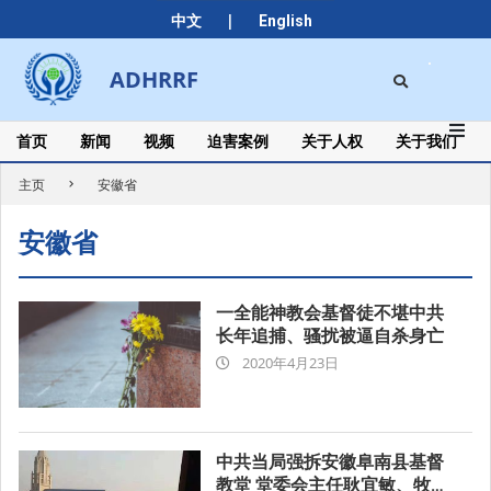
Skip
|
中文
English
to
content
Search
ADHRRF
Secondary
Navigation
Menu
首页
新闻
视频
迫害案例
关于人权
关于我们
主页
安徽省
安徽省
一全能神教会基督徒不堪中共
长年追捕、骚扰被逼自杀身亡
2020-
2020年4月23日
04-
23
中共当局强拆安徽阜南县基督
教堂 堂委会主任耿宜敏、牧师