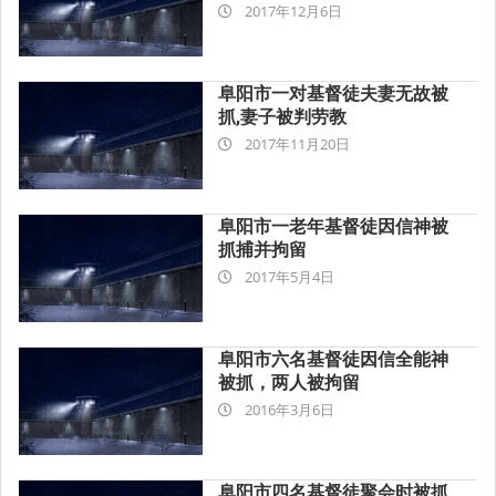
2017-
2017年12月6日
12-
06
阜阳市一对基督徒夫妻无故被
抓,妻子被判劳教
2017-
2017年11月20日
11-
20
阜阳市一老年基督徒因信神被
抓捕并拘留
2017-
2017年5月4日
05-
04
阜阳市六名基督徒因信全能神
被抓，两人被拘留
2016-
2016年3月6日
03-
06
阜阳市四名基督徒聚会时被抓