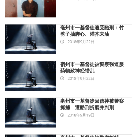
10-
25
亳州市一基督徒遭受酷刑：竹
劈子抽脚心、灌芥末油
2018-
2018年9月22日
09-
22
宿州市一基督徒被警察强逼服
药物致神经错乱
2018-
2018年9月22日
09-
22
亳州市一基督徒因信神被警察
抓捕 遭酷刑折磨并判刑
2018-
2018年9月19日
09-
19