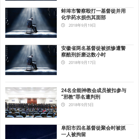
19
蚌埠市警察殴打一基督徒并用
化学药水损伤其面部
2018-
2018年9月19日
09-
19
安徽省两名基督徒被抓惨遭警
察酷刑折磨达数小时
2018-
2018年9月17日
09-
17
24名全能神教会成员被扣参与
“邪教”罪名遭判刑
2018-
2018年9月5日
09-
05
阜阳市四名基督徒聚会时被抓
一人被拘留