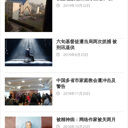
2019-
孙永耀遭刑事拘留
2019年10月22日
10-
22
六旬基督徒遭当局两次抓捕 被
刑讯逼供
2019-
2019年6月25日
06-
25
中国多省市家庭教会遭冲击及
警告
2018-
2018年11月20日
11-
20
被精神病：网络作家被关两月
2018-
2018年10月25日